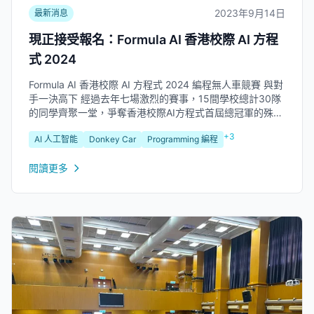
2023年9月14日
最新消息
現正接受報名：Formula AI 香港校際 AI 方程
式 2024
Formula AI 香港校際 AI 方程式 2024 編程無人車競賽 與對
手一決高下 經過去年七場激烈的賽事，15間學校總計30隊
的同學齊聚一堂，爭奪香港校際AI方程式首屆總冠軍的殊
榮。每一站比賽同學都全力以赴，即使面對不同困難和挑
+3
AI 人工智能
Donkey Car
Programming 編程
戰，他們都嘗試努力克服，過程中的毅力和堅持令人印象深
刻。...
閱讀更多