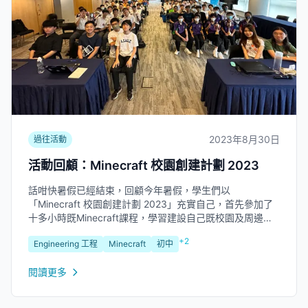
2023年8月30日
過往活動
活動回顧：Minecraft 校園創建計劃 2023
話咁快暑假已經結束，回顧今年暑假，學生們以
「Minecraft 校園創建計劃 2023」充實自己，首先參加了
十多小時既Minecraft課程，學習建設自己既校園及周邊設
施。最後，幾個月的學習旅程以今個星期一 (8月28日) 舉行
+2
Engineering 工程
Minecraft
初中
之成果發佈會作結。來到賽事的第三年，「Minecraft 校園
創建計劃...
閱讀更多