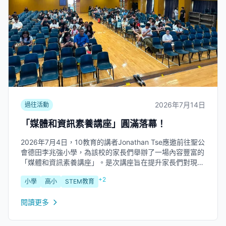
2026年7月14日
過往活動
「媒體和資訊素養講座」圓滿落幕！
2026年7月4日，10教育的講者Jonathan Tse應邀前往聖公
會德田李兆強小學，為該校的家長們舉辦了一場內容豐富的
「媒體和資訊素養講座」。是次講座旨在提升家長們對現今
複雜網絡環境的認識，並協助他們引導子女安全、負責任地
+2
小學
高小
STEM教育
使用數碼媒體，共同建立健康的網絡習慣。 講座內容精華
Jonathan...
閱讀更多