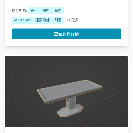
適合對象:
高小
初中
高中
Minecraft
建築設計
創意
+1 更多
查看課程詳情