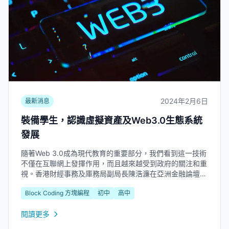
2024年2月6日
最新消息
裝備學生，認識虛擬資產及Web3.0生態系統
發展
隨著Web 3.0成為現代教育的重要部分，我們看到這一技術
不僅在互聯網上發揮作用，而且越來越受到政府的關注和重
視。香港財經事務及庫務局副局長陳浩濂在亞洲金融論壇上
表示，政府積極參與虛擬資產及第三代互聯網的發展，並計
Block Coding 方塊編程
初中
高中
劃將虛擬資產交易納入監管。這顯示了虛擬資產和Web 3.0
技術在經濟中的重要性。...
閱讀更多