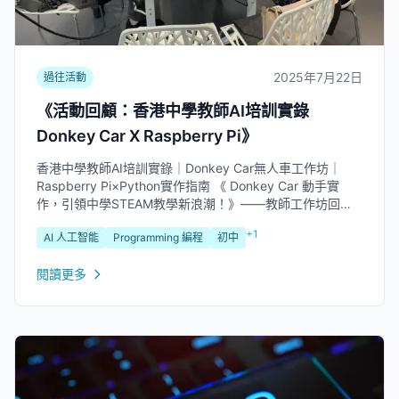
2025年7月22日
過往活動
《活動回顧：香港中學教師AI培訓實錄
Donkey Car X Raspberry Pi》
香港中學教師AI培訓實錄｜Donkey Car無人車工作坊｜
Raspberry Pi×Python實作指南 《 Donkey Car 動手實
作，引領中學STEAM教學新浪潮！》——教師工作坊回顧
專為香港中學教師量身打造的「STEAM教育知識增益系
+1
AI 人工智能
Programming 編程
初中
列：在中學...
閱讀更多