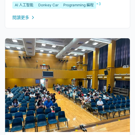
+3
AI 人工智能
Donkey Car
Programming 編程
戰，他們都嘗試努力克服，過程中的毅力和堅持令人印象深
刻。...
閱讀更多