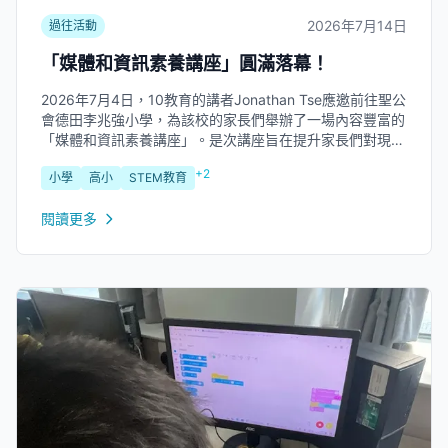
2026年7月14日
過往活動
「媒體和資訊素養講座」圓滿落幕！
2026年7月4日，10教育的講者Jonathan Tse應邀前往聖公
會德田李兆強小學，為該校的家長們舉辦了一場內容豐富的
「媒體和資訊素養講座」。是次講座旨在提升家長們對現今
複雜網絡環境的認識，並協助他們引導子女安全、負責任地
+2
小學
高小
STEM教育
使用數碼媒體，共同建立健康的網絡習慣。 講座內容精華
Jonathan...
閱讀更多