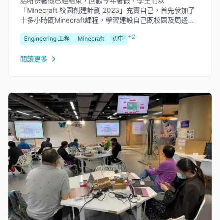
話咁快暑假已經結束，回顧今年暑假，學生們以
「Minecraft 校園創建計劃 2023」充實自己，首先參加了
十多小時既Minecraft課程，學習建設自己既校園及周邊設
施。最後，幾個月的學習旅程以今個星期一 (8月28日) 舉行
+2
Engineering 工程
Minecraft
初中
之成果發佈會作結。來到賽事的第三年，「Minecraft 校園
創建計劃...
閱讀更多