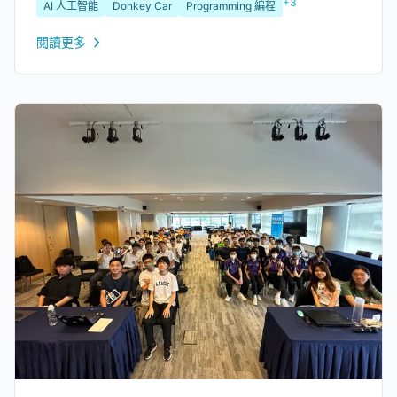
+3
AI 人工智能
Donkey Car
Programming 編程
戰，他們都嘗試努力克服，過程中的毅力和堅持令人印象深
刻。...
閱讀更多