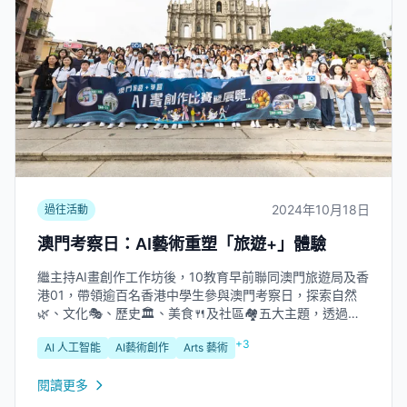
2024年10月18日
過往活動
澳門考察日：AI藝術重塑「旅遊+」體驗
繼主持AI畫創作工作坊後，10教育早前聯同澳門旅遊局及香
港01，帶領逾百名香港中學生參與澳門考察日，探索自然
🌿、文化🎭、歷史🏛️、美食🍴及社區🏘️五大主題，透過實
地體驗加深對澳門的認識。...
+3
AI 人工智能
AI藝術創作
Arts 藝術
閱讀更多