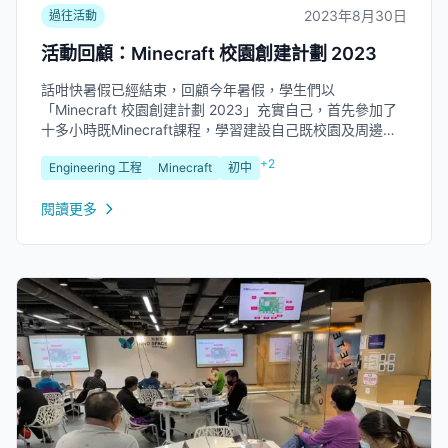
2023年8月30日
過往活動
活動回顧：Minecraft 校園創建計劃 2023
話咁快暑假已經結束，回顧今年暑假，學生們以
「Minecraft 校園創建計劃 2023」充實自己，首先參加了
十多小時既Minecraft課程，學習建設自己既校園及周邊設
施。最後，幾個月的學習旅程以今個星期一 (8月28日) 舉行
+2
Engineering 工程
Minecraft
初中
之成果發佈會作結。來到賽事的第三年，「Minecraft 校園
創建計劃...
閱讀更多