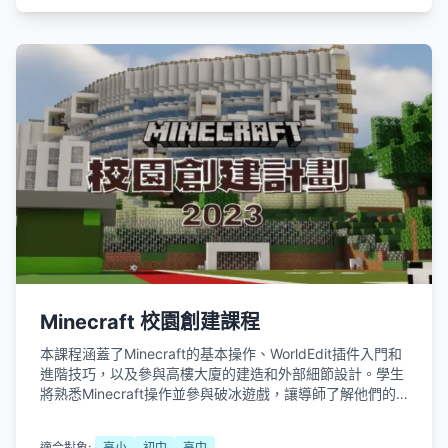
Minecraft 校園創建課程
本課程涵蓋了Minecraft的基本操作、WorldEdit插件入門和
進階技巧，以及參與高樓大廈的建造和外部細節設計。學生
將熟悉Minecraft操作並參與破冰遊戲，讓導師了解他們的
能力水平。他們將學習WorldEdit插件的用途和工具，包括
入門階段的選取區域、查看方塊ID，並使用「Hello」字樣建
適合對象:
高小
初中
高中