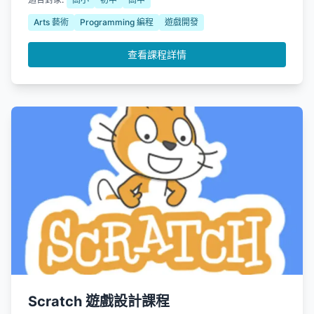
構結構；亦有進階階段的延伸橋樑、連線選取區域、填滿封
閉區域，，並學習相關的建築物配色和建築細節技巧，進一
Arts 藝術
Programming 編程
遊戲開發
步提升對學校的認識。
查看課程詳情
Scratch 遊戲設計課程