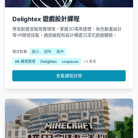
Delightex 遊戲設計課程
學習創建虛擬現實環境，掌握3D場景建模、角色動畫設計
等VR開發技能。通過編程和設計構建沉浸式遊戲體驗。
適合對象:
高小
初中
高中
AR 擴增實境
Delightex
cospaces
+5 更多
查看課程詳情