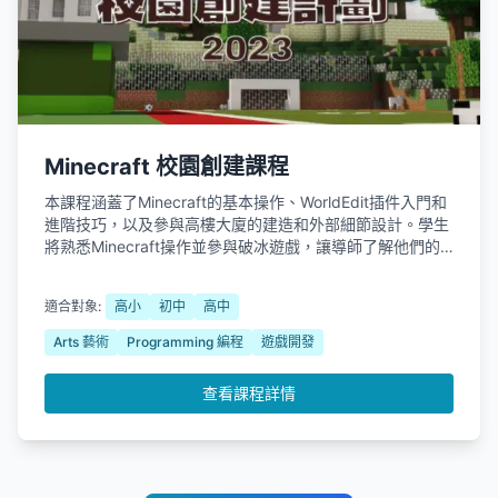
Minecraft 校園創建課程
本課程涵蓋了Minecraft的基本操作、WorldEdit插件入門和
進階技巧，以及參與高樓大廈的建造和外部細節設計。學生
將熟悉Minecraft操作並參與破冰遊戲，讓導師了解他們的
能力水平。他們將學習WorldEdit插件的用途和工具，包括
入門階段的選取區域、查看方塊ID，並使用「Hello」字樣建
適合對象:
高小
初中
高中
構結構；亦有進階階段的延伸橋樑、連線選取區域、填滿封
閉區域，，並學習相關的建築物配色和建築細節技巧，進一
Arts 藝術
Programming 編程
遊戲開發
步提升對學校的認識。
查看課程詳情