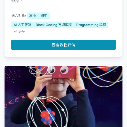
作品。
適合對象:
高小
初中
AI 人工智能
Block Coding 方塊編程
Programming 編程
+1 更多
查看課程詳情