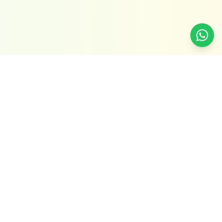
關於我們
10Botics
10Botics 是香港科學園初創公司, 過去與 50 多間學校和教
育機構合作。我們的使命是利用人工智能知識為下一代做好
準備, 並專注於 STEM 課程的研發及教學，使孩子們可以更
容易地學習人工智能（AI）。
我們的學習工具及課程是由專業 STEM 團隊共同開發，旨